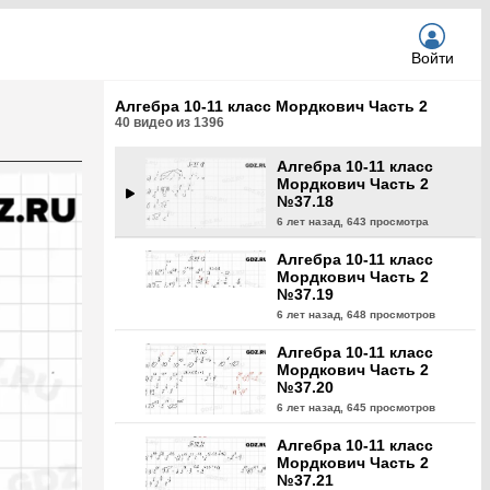
№37.16
6 лет назад,
672 просмотра
Войти
Алгебра 10-11 класс
Мордкович Часть 2
Алгебра 10-11 класс Мордкович Часть 2
№37.17
40
видео из
1396
6 лет назад,
666 просмотров
Алгебра 10-11 класс
Мордкович Часть 2
№37.18
6 лет назад,
643 просмотра
Алгебра 10-11 класс
Мордкович Часть 2
№37.19
6 лет назад,
648 просмотров
Алгебра 10-11 класс
Мордкович Часть 2
№37.20
6 лет назад,
645 просмотров
Алгебра 10-11 класс
Мордкович Часть 2
№37.21