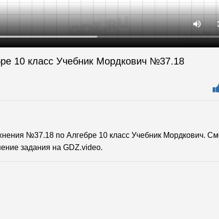
бре 10 класс Учебник Мордкович №37.18
нения №37.18 по Алгебре 10 класс Учебник Мордкович. См
ение задания на GDZ.video.