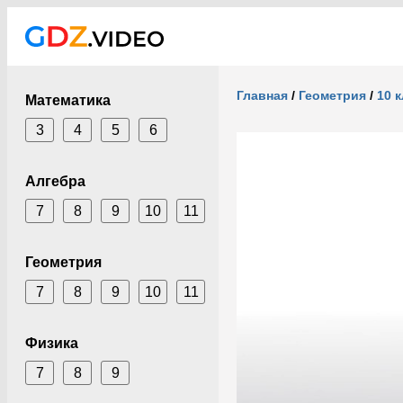
Главная
/
Геометрия
/
10 
Математика
3
4
5
6
Алгебра
7
8
9
10
11
Геометрия
7
8
9
10
11
Физика
7
8
9