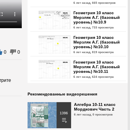
6 лет назад,
665 просмотров
Геометрия 10 класс
Мерзляк А.Г. (базовый
уровень) №10.9
6 лет назад,
733 просмотра
Геометрия 10 класс
Мерзляк А.Г. (базовый
уровень) №10.10
0
0
6 лет назад,
819 просмотра
Геометрия 10 класс
Мерзляк А.Г. (базовый
уровень) №10.11
6 лет назад,
624 просмотра
трите
Геометрия 10 класс
Мерзляк А.Г. (базовый
Рекомендованные видеорешения
уровень) №10.12
6 лет назад,
1018 просмотра
Алгебра 10-11 класс
Мордкович Часть 2
Геометрия 10 класс
1396
6 лет назад,
0 просмотров
Мерзляк А.Г. (базовый
уровень) №10.13
6 лет назад,
775 просмотров