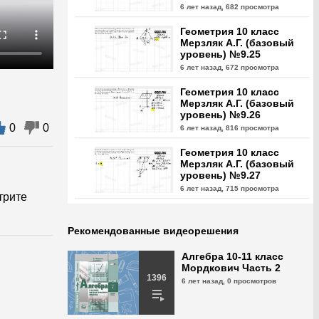
6 лет назад,
682 просмотра
Геометрия 10 класс
Мерзляк А.Г. (базовый
уровень) №9.25
6 лет назад,
672 просмотра
Геометрия 10 класс
Мерзляк А.Г. (базовый
уровень) №9.26
0
0
6 лет назад,
816 просмотра
Геометрия 10 класс
Мерзляк А.Г. (базовый
уровень) №9.27
6 лет назад,
715 просмотра
трите
Геометрия 10 класс
Мерзляк А.Г. (базовый
Рекомендованные видеорешения
уровень) №9.28
6 лет назад,
734 просмотра
Алгебра 10-11 класс
Мордкович Часть 2
Геометрия 10 класс
1396
6 лет назад,
0 просмотров
Мерзляк А.Г. (базовый
уровень) №9.29
6 лет назад,
683 просмотра