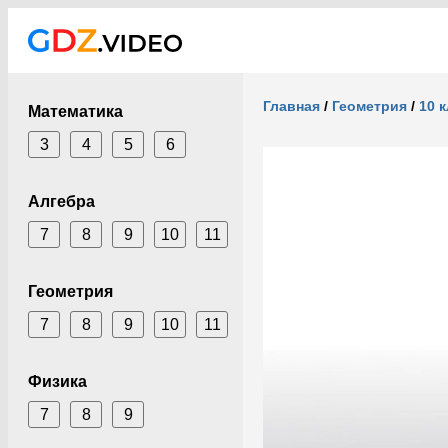
Главная
/
Геометрия
/
10 
Математика
3
4
5
6
Алгебра
7
8
9
10
11
Геометрия
7
8
9
10
11
Физика
7
8
9