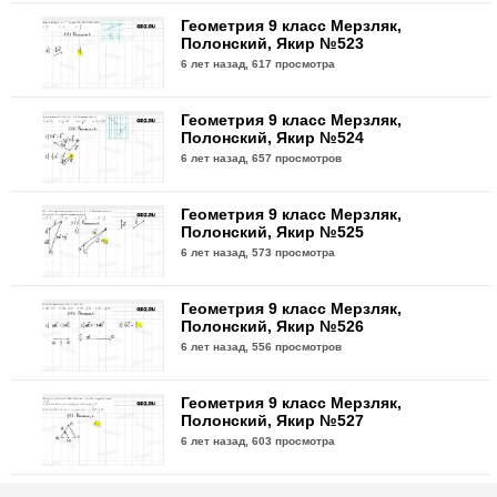
Геометрия 9 класс Мерзляк,
Полонский, Якир №523
6 лет назад,
617 просмотра
Геометрия 9 класс Мерзляк,
Полонский, Якир №524
6 лет назад,
657 просмотров
Геометрия 9 класс Мерзляк,
Полонский, Якир №525
6 лет назад,
573 просмотра
Геометрия 9 класс Мерзляк,
Полонский, Якир №526
6 лет назад,
556 просмотров
Геометрия 9 класс Мерзляк,
Полонский, Якир №527
6 лет назад,
603 просмотра
Геометрия 9 класс Мерзляк,