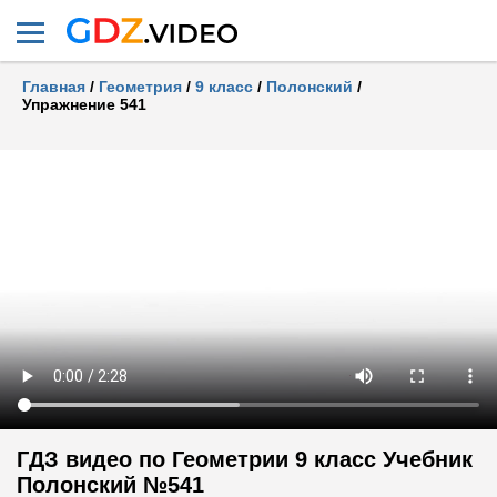
Главная
/
Геометрия
/
9 класс
/
Полонский
/
Упражнение 541
ГДЗ видео по Геометрии 9 класс Учебник
Полонский №541