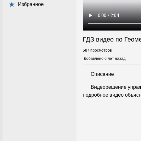
Избранное
ГДЗ видео по Геом
587 просмотров
Добавлено 6 лет назад
Описание
Видеорешение упраж
подробное видео объясн