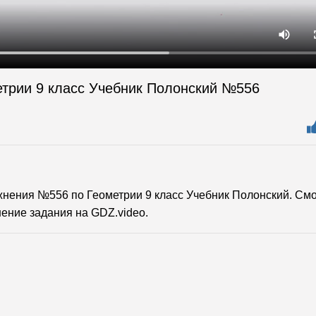
етрии 9 класс Учебник Полонский №556
нения №556 по Геометрии 9 класс Учебник Полонский. См
ение задания на GDZ.video.