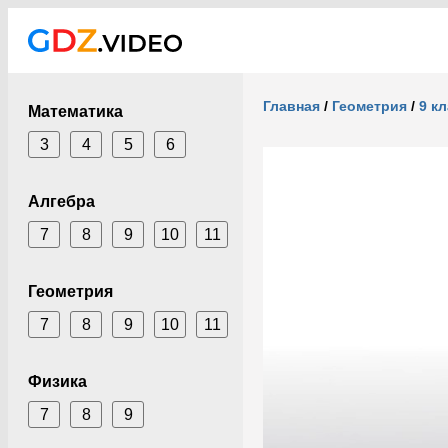
Главная
/
Геометрия
/
9 к
Математика
3
4
5
6
Алгебра
7
8
9
10
11
Геометрия
7
8
9
10
11
Физика
7
8
9