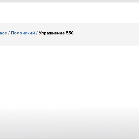
ласс
/
Полонский
/
Упражнение 556