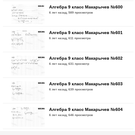
Алгебра 9 класс Макарычев №600
6 лет назад,
589 просмотров
Алгебра 9 класс Макарычев №601
6 лет назад,
611 просмотра
Алгебра 9 класс Макарычев №602
6 лет назад,
631 просмотр
Алгебра 9 класс Макарычев №603
6 лет назад,
639 просмотров
Алгебра 9 класс Макарычев №604
6 лет назад,
646 просмотров
Алгебра 9 класс Макарычев №605