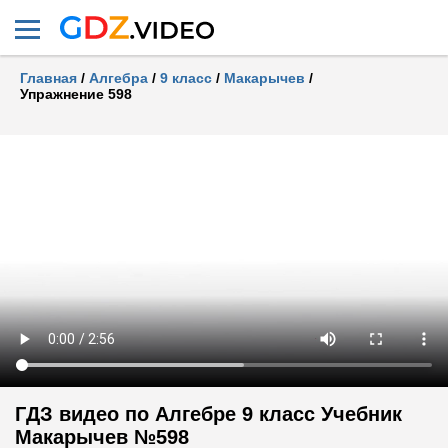
6 лет назад,
766 просмотров
Алгебра 9 класс Макарычев №590
Главная
/
Алгебра
/
9 класс
/
Макарычев
/
6 лет назад,
654 просмотра
Упражнение 598
Алгебра 9 класс Макарычев №591
6 лет назад,
655 просмотров
Алгебра 9 класс Макарычев №592
6 лет назад,
757 просмотров
Алгебра 9 класс Макарычев №593
6 лет назад,
641 просмотр
Алгебра 9 класс Макарычев №594
ГДЗ видео по Алгебре 9 класс Учебник
6 лет назад,
644 просмотра
Макарычев №598