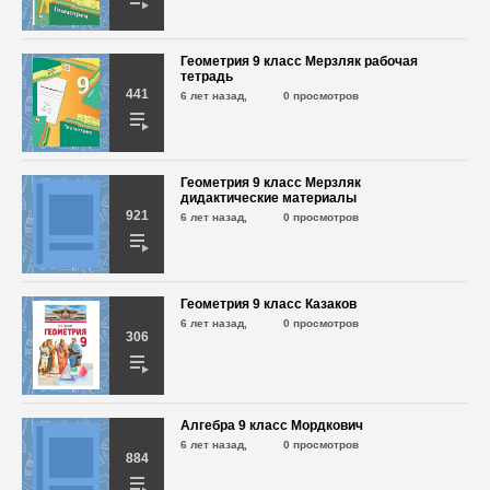
Геометрия 9 класс Мерзляк рабочая
Алгебра 9 класс Макарычев №611
тетрадь
6 лет назад,
793 просмотра
441
6 лет назад,
0 просмотров
Алгебра 9 класс Макарычев №612
6 лет назад,
Геометрия 9 класс Мерзляк
701 просмотр
дидактические материалы
921
6 лет назад,
0 просмотров
Алгебра 9 класс Макарычев №613
6 лет назад,
655 просмотров
Геометрия 9 класс Казаков
6 лет назад,
0 просмотров
306
Алгебра 9 класс Макарычев №614
6 лет назад,
621 просмотр
Алгебра 9 класс Мордкович
Алгебра 9 класс Макарычев №615
6 лет назад,
0 просмотров
884
6 лет назад,
613 просмотра