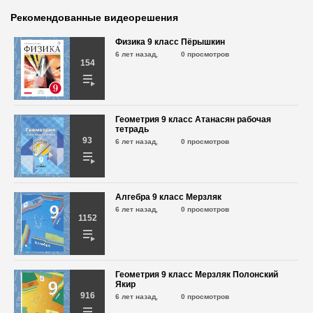
6 лет назад,
654 просмотра
Рекомендованные видеорешения
Физика 9 класс Пёрышкин
6 лет назад,
0 просмотров
Алгебра 9 класс Макарычев №591
154
6 лет назад,
655 просмотров
Алгебра 9 класс Макарычев №592
Геометрия 9 класс Атанасян рабочая
тетрадь
6 лет назад,
757 просмотров
93
6 лет назад,
0 просмотров
Алгебра 9 класс Макарычев №593
6 лет назад,
641 просмотр
Алгебра 9 класс Мерзляк
6 лет назад,
0 просмотров
1152
Алгебра 9 класс Макарычев №594
6 лет назад,
644 просмотра
Геометрия 9 класс Мерзляк Полонский
Якир
916
Алгебра 9 класс Макарычев №595
6 лет назад,
0 просмотров
6 лет назад,
747 просмотров