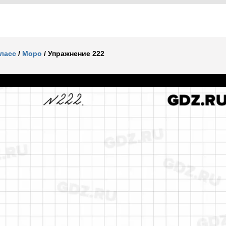
класс
/
Моро
/
Упражнение 222