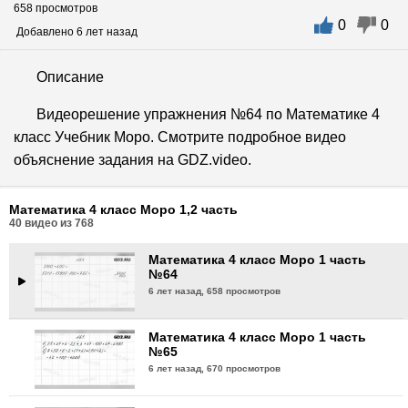
658 просмотров
0
0
Математика 4 класс Моро 1 часть
Добавлено 6 лет назад
№61
6 лет назад,
705 просмотров
Описание
Математика 4 класс Моро 1 часть
Видеорешение упражнения №64 по Математике 4
№62
класс Учебник Моро. Смотрите подробное видео
6 лет назад,
707 просмотров
объяснение задания на GDZ.video.
Математика 4 класс Моро 1 часть
№63
Математика 4 класс Моро 1,2 часть
6 лет назад,
758 просмотров
40
видео из
768
Математика 4 класс Моро 1 часть
№64
6 лет назад,
658 просмотров
Математика 4 класс Моро 1 часть
№65
6 лет назад,
670 просмотров