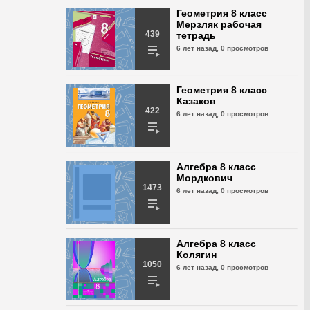
№12.4
Геометрия 8 класс
6 лет назад,
Мерзляк рабочая
696 просмотров
439
тетрадь
6 лет назад,
0 просмотров
Физика 8 класс Пёрышкин
№12.5
6 лет назад,
784 просмотра
Геометрия 8 класс
Казаков
422
6 лет назад,
0 просмотров
Физика 8 класс Пёрышкин
№13.1
6 лет назад,
748 просмотров
Алгебра 8 класс
Физика 8 класс Пёрышкин
Мордкович
№13.2
1473
6 лет назад,
0 просмотров
6 лет назад,
630 просмотров
Физика 8 класс Пёрышкин
Алгебра 8 класс
№13.3
Колягин
6 лет назад,
701 просмотр
1050
6 лет назад,
0 просмотров
Физика 8 класс Пёрышкин
№13.4