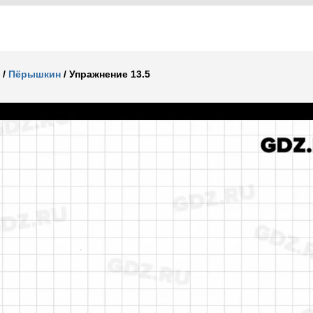
/
Пёрышкин
/
Упражнение 13.5