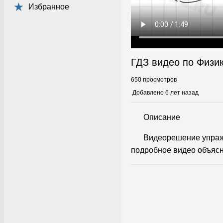
Избранное
ГДЗ видео по Физи
650 просмотров
Добавлено 6 лет назад
Описание
Видеорешение упраж
подробное видео объясн