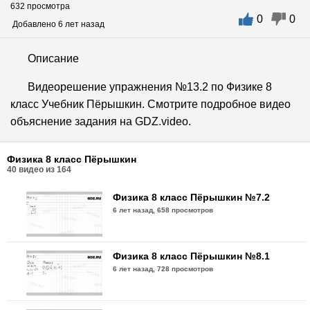
632 просмотра
0
0
Добавлено 6 лет назад
Описание
Видеорешение упражнения №13.2 по Физике 8
класс Учебник Пёрышкин. Смотрите подробное видео
объяснение задания на GDZ.video.
Физика 8 класс Пёрышкин
40
видео из
164
Физика 8 класс Пёрышкин №7.2
6 лет назад,
658 просмотров
Физика 8 класс Пёрышкин №8.1
6 лет назад,
728 просмотров