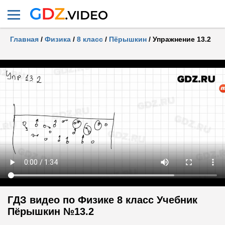
Главная
/
Физика
/
8 класс
/
Пёрышкин
/
Упражнение 13.2
ГДЗ видео по Физике 8 класс Учебник
Пёрышкин №13.2