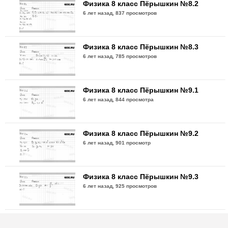
Физика 8 класс Пёрышкин №8.2
6 лет назад,
837 просмотров
Физика 8 класс Пёрышкин №8.3
6 лет назад,
785 просмотров
Физика 8 класс Пёрышкин №9.1
6 лет назад,
844 просмотра
Физика 8 класс Пёрышкин №9.2
6 лет назад,
901 просмотр
Физика 8 класс Пёрышкин №9.3
6 лет назад,
925 просмотров
Физика 8 класс Пёрышкин №10.1