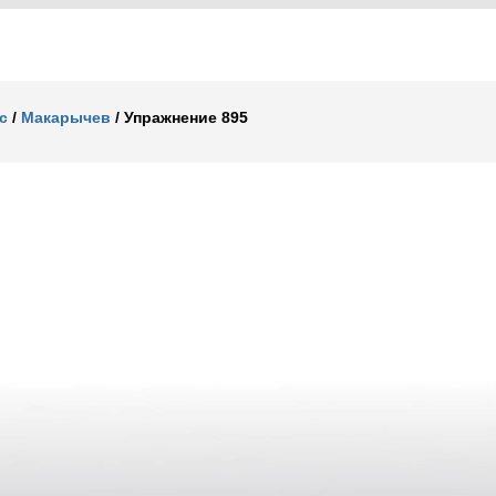
с
/
Макарычев
/
Упражнение 895