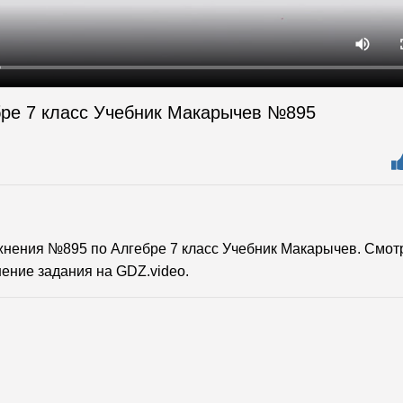
бре 7 класс Учебник Макарычев №895
нения №895 по Алгебре 7 класс Учебник Макарычев. Смот
ение задания на GDZ.video.