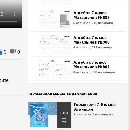
Алгебра 7 класс
Макарычев №899
6 лет назад,
716 просмотра
Алгебра 7 класс
Макарычев №900
6 лет назад,
764 просмотра
0
0
Алгебра 7 класс
Макарычев №901
6 лет назад,
708 просмотров
рите
Алгебра 7 класс
Макарычев №902
Рекомендованные видеорешения
6 лет назад,
648 просмотров
Геометрия 7-9 класс
Атанасян
Алгебра 7 класс
1310
6 лет назад,
0 просмотров
Макарычев №903
6 лет назад,
709 просмотров