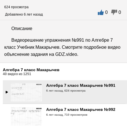
624 просмотра
0
0
Алгебра 7 класс Макарычев №988
Добавлено 6 лет назад
6 лет назад,
667 просмотров
Описание
Алгебра 7 класс Макарычев №989
Видеорешение упражнения №991 по Алгебре 7
6 лет назад,
639 просмотров
класс Учебник Макарычев. Смотрите подробное видео
объяснение задания на GDZ.video.
Алгебра 7 класс Макарычев №990
6 лет назад,
808 просмотров
Алгебра 7 класс Макарычев
40
видео из
1251
Алгебра 7 класс Макарычев №991
6 лет назад,
624 просмотра
Алгебра 7 класс Макарычев №992
6 лет назад,
710 просмотров