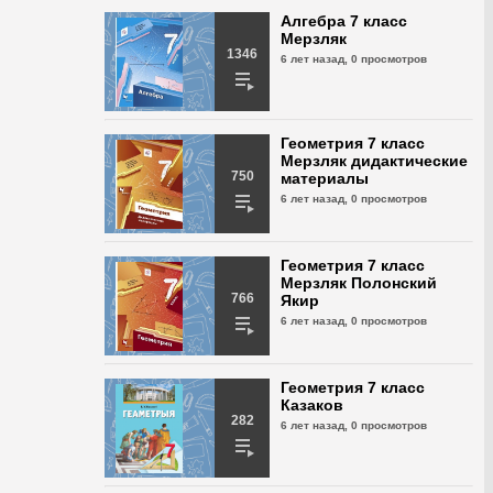
Макарычев №989
Алгебра 7 класс
6 лет назад,
Мерзляк
639 просмотров
1346
6 лет назад,
0 просмотров
Алгебра 7 класс
Макарычев №990
6 лет назад,
808 просмотров
Геометрия 7 класс
Мерзляк дидактические
750
материалы
Алгебра 7 класс
6 лет назад,
0 просмотров
Макарычев №991
6 лет назад,
623 просмотра
Геометрия 7 класс
Алгебра 7 класс
Мерзляк Полонский
Макарычев №992
766
Якир
6 лет назад,
710 просмотров
6 лет назад,
0 просмотров
Алгебра 7 класс
Геометрия 7 класс
Макарычев №993
Казаков
6 лет назад,
859 просмотров
282
6 лет назад,
0 просмотров
Алгебра 7 класс
Макарычев №994