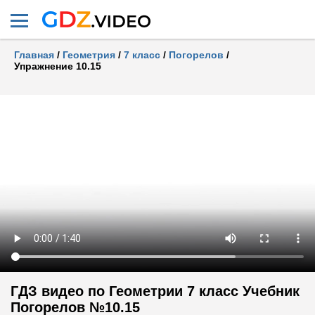
Главная
/
Геометрия
/
7 класс
/
Погорелов
/
Упражнение 10.15
ГДЗ видео по Геометрии 7 класс Учебник
Погорелов №10.15