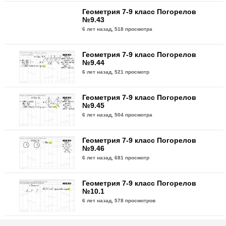
Геометрия 7-9 класс Погорелов
№9.43
6 лет назад,
518 просмотра
Геометрия 7-9 класс Погорелов
№9.44
6 лет назад,
521 просмотр
Геометрия 7-9 класс Погорелов
№9.45
6 лет назад,
504 просмотра
Геометрия 7-9 класс Погорелов
№9.46
6 лет назад,
681 просмотр
Геометрия 7-9 класс Погорелов
№10.1
6 лет назад,
578 просмотров
Геометрия 7-9 класс Погорелов