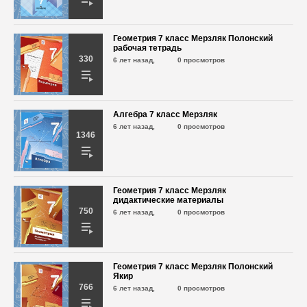
Геометрия 7 класс Мерзляк Полонский
Геометрия 7-9 класс Атанасян №1136
рабочая тетрадь
6 лет назад,
539 просмотров
330
6 лет назад,
0 просмотров
Геометрия 7-9 класс Атанасян №1137
6 лет назад,
Алгебра 7 класс Мерзляк
520 просмотров
6 лет назад,
0 просмотров
1346
Геометрия 7-9 класс Атанасян №1138
6 лет назад,
713 просмотра
Геометрия 7 класс Мерзляк
дидактические материалы
750
6 лет назад,
0 просмотров
Геометрия 7-9 класс Атанасян №1139
6 лет назад,
523 просмотра
Геометрия 7 класс Мерзляк Полонский
Геометрия 7-9 класс Атанасян №1140
Якир
766
6 лет назад,
6 лет назад,
552 просмотра
0 просмотров