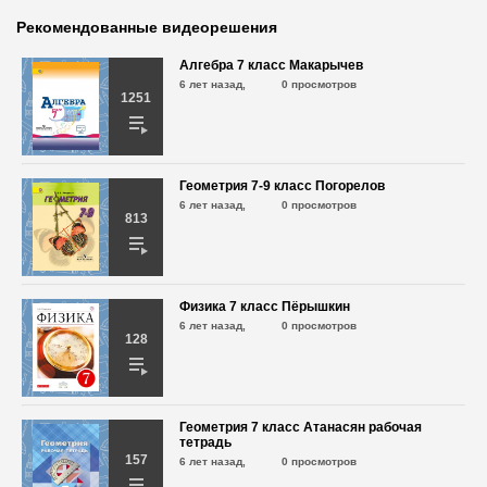
6 лет назад,
498 просмотров
Рекомендованные видеорешения
Алгебра 7 класс Макарычев
6 лет назад,
0 просмотров
Геометрия 7-9 класс Атанасян №1131
1251
6 лет назад,
712 просмотра
Геометрия 7-9 класс Атанасян №1132
Геометрия 7-9 класс Погорелов
6 лет назад,
6 лет назад,
567 просмотров
0 просмотров
813
Геометрия 7-9 класс Атанасян №1133
6 лет назад,
508 просмотров
Физика 7 класс Пёрышкин
6 лет назад,
0 просмотров
128
Геометрия 7-9 класс Атанасян №1134
6 лет назад,
517 просмотра
Геометрия 7 класс Атанасян рабочая
тетрадь
157
Геометрия 7-9 класс Атанасян №1135
6 лет назад,
0 просмотров
6 лет назад,
538 просмотров