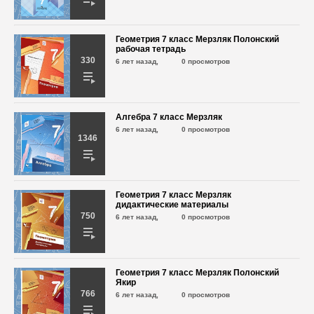
Геометрия 7 класс Мерзляк Полонский
Геометрия 7-9 класс Атанасян №1157
рабочая тетрадь
6 лет назад,
580 просмотров
330
6 лет назад,
0 просмотров
Геометрия 7-9 класс Атанасян №1158
6 лет назад,
Алгебра 7 класс Мерзляк
538 просмотров
6 лет назад,
0 просмотров
1346
Геометрия 7-9 класс Атанасян №1159
6 лет назад,
603 просмотра
Геометрия 7 класс Мерзляк
дидактические материалы
750
6 лет назад,
0 просмотров
Геометрия 7-9 класс Атанасян №1160
6 лет назад,
553 просмотра
Геометрия 7 класс Мерзляк Полонский
Геометрия 7-9 класс Атанасян №1161
Якир
766
6 лет назад,
6 лет назад,
659 просмотров
0 просмотров