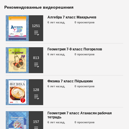
6 лет назад,
687 просмотров
Рекомендованные видеорешения
Алгебра 7 класс Макарычев
6 лет назад,
0 просмотров
Геометрия 7-9 класс Атанасян №1152
1251
6 лет назад,
515 просмотра
Геометрия 7-9 класс Атанасян №1153
Геометрия 7-9 класс Погорелов
6 лет назад,
6 лет назад,
534 просмотра
0 просмотров
813
Геометрия 7-9 класс Атанасян №1154
6 лет назад,
619 просмотра
Физика 7 класс Пёрышкин
6 лет назад,
0 просмотров
128
Геометрия 7-9 класс Атанасян №1155
6 лет назад,
609 просмотров
Геометрия 7 класс Атанасян рабочая
тетрадь
157
Геометрия 7-9 класс Атанасян №1156
6 лет назад,
0 просмотров
6 лет назад,
618 просмотра