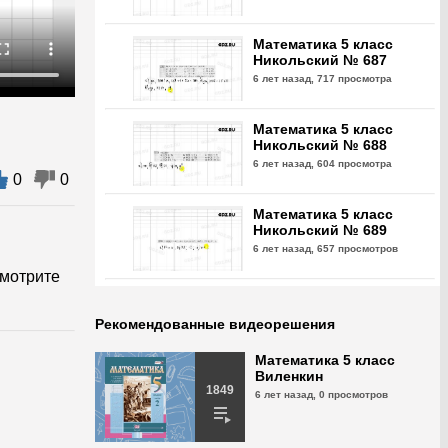
Математика 5 класс
Никольский № 687
6 лет назад,
717 просмотра
Математика 5 класс
Никольский № 688
6 лет назад,
604 просмотра
0
0
Математика 5 класс
Никольский № 689
6 лет назад,
657 просмотров
Смотрите
Математика 5 класс
Никольский № 690
Рекомендованные видеорешения
6 лет назад,
737 просмотров
Математика 5 класс
Виленкин
Математика 5 класс
1849
6 лет назад,
0 просмотров
Никольский № 691
6 лет назад,
673 просмотра