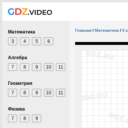
Главная
/
Математика
/
5 
Математика
3
4
5
6
Алгебра
7
8
9
10
11
Геометрия
7
8
9
10
11
Физика
7
8
9