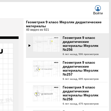
№254
6 лет назад,
508 просмотров
Геометрия 9 класс
Войти
дидактические
материалы Мерзляк
Геометрия 9 класс Мерзляк дидактические
№255
материалы
40
видео из
921
6 лет назад,
549 просмотров
Геометрия 9 класс
дидактические
материалы Мерзляк
№256
6 лет назад,
506 просмотров
Геометрия 9 класс
дидактические
материалы Мерзляк
№257
6 лет назад,
605 просмотров
Геометрия 9 класс
дидактические
материалы Мерзляк
№258
6 лет назад,
475 просмотров