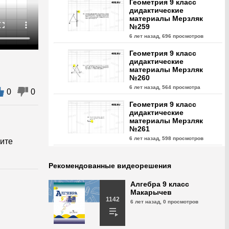
Геометрия 9 класс
дидактические
материалы Мерзляк
№259
6 лет назад,
696 просмотров
Геометрия 9 класс
дидактические
материалы Мерзляк
№260
6 лет назад,
564 просмотра
0
0
Геометрия 9 класс
дидактические
материалы Мерзляк
№261
6 лет назад,
598 просмотров
ите
Геометрия 9 класс
дидактические
Рекомендованные видеорешения
материалы Мерзляк
№262
Алгебра 9 класс
6 лет назад,
516 просмотра
Макарычев
1142
6 лет назад,
0 просмотров
Геометрия 9 класс
дидактические
материалы Мерзляк