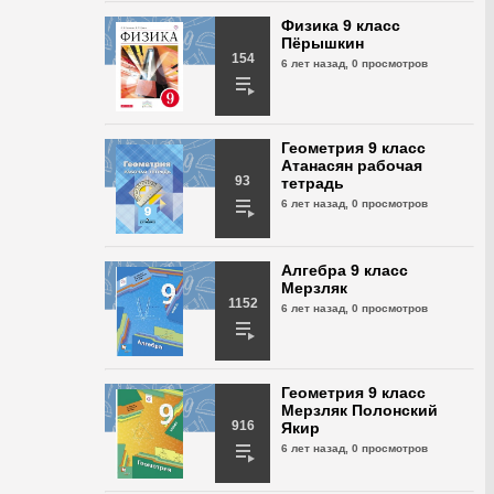
№263
Физика 9 класс
6 лет назад,
513 просмотра
Пёрышкин
154
Геометрия 9 класс
6 лет назад,
0 просмотров
дидактические
материалы Мерзляк
№264
6 лет назад,
470 просмотров
Геометрия 9 класс
Атанасян рабочая
Геометрия 9 класс
93
тетрадь
дидактические
6 лет назад,
0 просмотров
материалы Мерзляк
№265
6 лет назад,
563 просмотра
Алгебра 9 класс
Геометрия 9 класс
Мерзляк
дидактические
1152
6 лет назад,
0 просмотров
материалы Мерзляк
№266
6 лет назад,
497 просмотров
Геометрия 9 класс
Геометрия 9 класс
дидактические
Мерзляк Полонский
916
материалы Мерзляк
Якир
№267
6 лет назад,
0 просмотров
6 лет назад,
535 просмотров