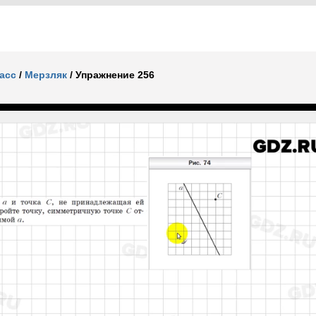
ласс
/
Мерзляк
/
Упражнение 256