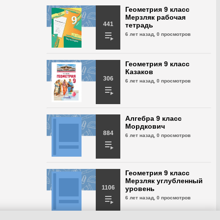
Геометрия 9 класс
Геометрия 9 класс
дидактические
Мерзляк рабочая
материалы Мерзляк
441
тетрадь
№268
6 лет назад,
0 просмотров
6 лет назад,
565 просмотров
Геометрия 9 класс
дидактические
Геометрия 9 класс
материалы Мерзляк
Казаков
№269
306
6 лет назад,
0 просмотров
6 лет назад,
538 просмотров
Геометрия 9 класс
дидактические
материалы Мерзляк
Алгебра 9 класс
№270
Мордкович
884
6 лет назад,
670 просмотров
6 лет назад,
0 просмотров
Геометрия 9 класс
дидактические
материалы Мерзляк
Геометрия 9 класс
№271
Мерзляк углубленный
6 лет назад,
482 просмотра
1106
уровень
6 лет назад,
0 просмотров
Геометрия 9 класс
дидактические
материалы Мерзляк