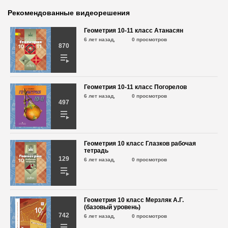
Часть 2 №33.7
Рекомендованные видеорешения
6 лет назад,
698 просмотров
Геометрия 10-11 класс Атанасян
6 лет назад,
0 просмотров
Алгебра 10-11 класс Мордкович
870
Часть 2 №33.8
6 лет назад,
1114 просмотра
Алгебра 10-11 класс Мордкович
Геометрия 10-11 класс Погорелов
Часть 2 №33.9
6 лет назад,
0 просмотров
497
6 лет назад,
648 просмотров
Алгебра 10-11 класс Мордкович
Часть 2 №33.10
Геометрия 10 класс Глазков рабочая
6 лет назад,
702 просмотра
тетрадь
129
6 лет назад,
0 просмотров
Алгебра 10-11 класс Мордкович
Часть 2 №33.11
6 лет назад,
617 просмотра
Геометрия 10 класс Мерзляк А.Г.
(базовый уровень)
742
Алгебра 10-11 класс Мордкович
6 лет назад,
0 просмотров
Часть 2 №33.12