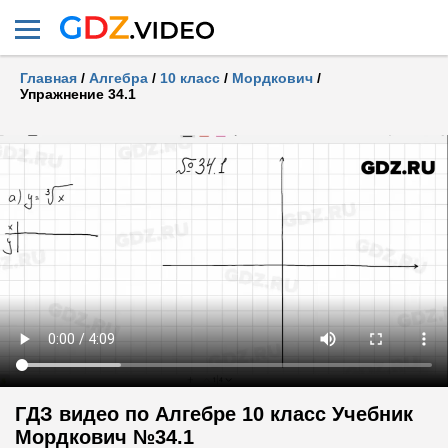
Главная
/
Алгебра
/
10 класс
/
Мордкович
/
Упражнение 34.1
ГДЗ видео по Алгебре 10 класс Учебник
Мордкович №34.1