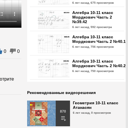
6 лет назад,
675 просмотров
Алгебра 10-11 класс
Мордкович Часть 2
№39.42
6 лет назад,
592 просмотра
Алгебра 10-11 класс
Мордкович Часть 2 №40.1
6 лет назад,
756 просмотров
0
0
Алгебра 10-11 класс
Мордкович Часть 2 №40.2
6 лет назад,
750 просмотров
отрите
Алгебра 10-11 класс
Мордкович Часть 2 №40.3
Рекомендованные видеорешения
6 лет назад,
657 просмотров
Геометрия 10-11 класс
Атанасян
Алгебра 10-11 класс
870
6 лет назад,
0 просмотров
Мордкович Часть 2 №40.4
6 лет назад,
748 просмотров