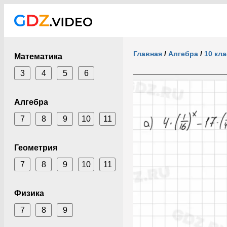
Главная
/
Алгебра
/
10 кла
Математика
3
4
5
6
Алгебра
7
8
9
10
11
Геометрия
7
8
9
10
11
Физика
7
8
9