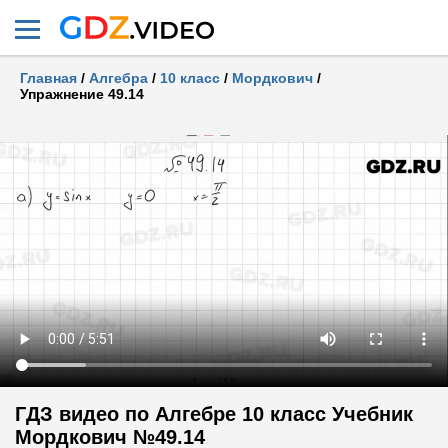
6 лет назад,
745 просмотров
Алгебра 10-11 класс Мордкович
Главная
/
Алгебра
/
10 класс
/
Мордкович
/
Часть 2 №49.6
Упражнение 49.14
6 лет назад,
678 просмотров
Алгебра 10-11 класс Мордкович
Часть 2 №49.7
6 лет назад,
638 просмотров
Алгебра 10-11 класс Мордкович
Часть 2 №49.8
6 лет назад,
676 просмотров
Алгебра 10-11 класс Мордкович
Часть 2 №49.9
6 лет назад,
675 просмотров
Алгебра 10-11 класс Мордкович
ГДЗ видео по Алгебре 10 класс Учебник
Часть 2 №49.10
Мордкович №49.14
6 лет назад,
661 просмотр