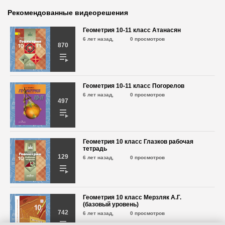
Часть 2 №49.21
Рекомендованные видеорешения
6 лет назад,
645 просмотров
Геометрия 10-11 класс Атанасян
6 лет назад,
0 просмотров
Алгебра 10-11 класс Мордкович
870
Часть 2 №49.22
6 лет назад,
639 просмотров
Алгебра 10-11 класс Мордкович
Геометрия 10-11 класс Погорелов
Часть 2 №49.23
6 лет назад,
0 просмотров
497
6 лет назад,
670 просмотров
Алгебра 10-11 класс Мордкович
Часть 2 №49.24
Геометрия 10 класс Глазков рабочая
6 лет назад,
603 просмотра
тетрадь
129
6 лет назад,
0 просмотров
Алгебра 10-11 класс Мордкович
Часть 2 №49.25
6 лет назад,
570 просмотров
Геометрия 10 класс Мерзляк А.Г.
(базовый уровень)
742
Алгебра 10-11 класс Мордкович
6 лет назад,
0 просмотров
Часть 2 №49.26