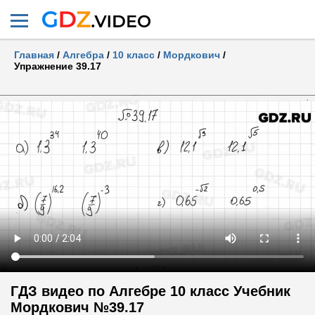
Главная
/
Алгебра
/
10 класс
/
Мордкович
/
Упражнение 39.17
ГДЗ видео по Алгебре 10 класс Учебник
Мордкович №39.17