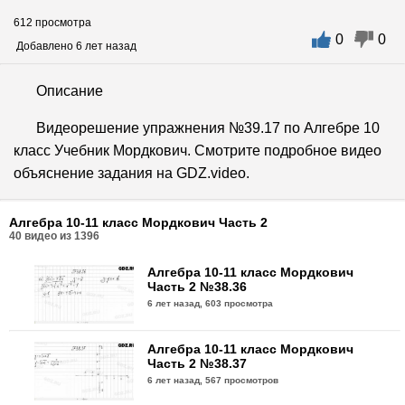
612 просмотра
0
0
Добавлено 6 лет назад
Описание
Видеорешение упражнения №39.17 по Алгебре 10
класс Учебник Мордкович. Смотрите подробное видео
объяснение задания на GDZ.video.
Алгебра 10-11 класс Мордкович Часть 2
40
видео из
1396
Алгебра 10-11 класс Мордкович
Часть 2 №38.36
6 лет назад,
603 просмотра
Алгебра 10-11 класс Мордкович
Часть 2 №38.37
6 лет назад,
567 просмотров