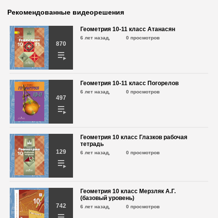
Часть 2 №39.4
Рекомендованные видеорешения
6 лет назад,
652 просмотра
Геометрия 10-11 класс Атанасян
6 лет назад,
0 просмотров
Алгебра 10-11 класс Мордкович
870
Часть 2 №39.5
6 лет назад,
646 просмотров
Алгебра 10-11 класс Мордкович
Геометрия 10-11 класс Погорелов
Часть 2 №39.6
6 лет назад,
0 просмотров
497
6 лет назад,
619 просмотра
Алгебра 10-11 класс Мордкович
Часть 2 №39.7
Геометрия 10 класс Глазков рабочая
6 лет назад,
613 просмотра
тетрадь
129
6 лет назад,
0 просмотров
Алгебра 10-11 класс Мордкович
Часть 2 №39.8
6 лет назад,
575 просмотров
Геометрия 10 класс Мерзляк А.Г.
(базовый уровень)
742
Алгебра 10-11 класс Мордкович
6 лет назад,
0 просмотров
Часть 2 №39.9