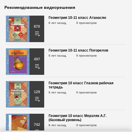
Часть 2 №35.12
Рекомендованные видеорешения
6 лет назад,
1004 просмотра
Геометрия 10-11 класс Атанасян
6 лет назад,
0 просмотров
Алгебра 10-11 класс Мордкович
870
Часть 2 №35.13
6 лет назад,
636 просмотров
Алгебра 10-11 класс Мордкович
Геометрия 10-11 класс Погорелов
Часть 2 №35.14
6 лет назад,
0 просмотров
497
6 лет назад,
680 просмотров
Алгебра 10-11 класс Мордкович
Часть 2 №35.15
Геометрия 10 класс Глазков рабочая
6 лет назад,
827 просмотров
тетрадь
129
6 лет назад,
0 просмотров
Алгебра 10-11 класс Мордкович
Часть 2 №35.16
6 лет назад,
563 просмотра
Геометрия 10 класс Мерзляк А.Г.
(базовый уровень)
742
Алгебра 10-11 класс Мордкович
6 лет назад,
0 просмотров
Часть 2 №35.17