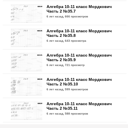
Алгебра 10-11 класс Мордкович
Часть 2 №35.7
6 лет назад,
666 просмотров
Алгебра 10-11 класс Мордкович
Часть 2 №35.8
6 лет назад,
643 просмотра
Алгебра 10-11 класс Мордкович
Часть 2 №35.9
6 лет назад,
721 просмотр
Алгебра 10-11 класс Мордкович
Часть 2 №35.10
6 лет назад,
599 просмотров
Алгебра 10-11 класс Мордкович
Часть 2 №35.11
6 лет назад,
588 просмотров
Алгебра 10-11 класс Мордкович