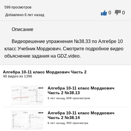
599 просмотров
0
0
Добавлено 6 лет назад
Описание
Видеорешение упражнения №38.33 по Алгебре 10
класс Учебник Мордкович. Смотрите подробное видео
объяснение задания на GDZ.video.
Алгебра 10-11 класс Мордкович Часть 2
40
видео из
1396
Алгебра 10-11 класс Мордкович
Часть 2 №38.13
6 лет назад,
608 просмотров
Алгебра 10-11 класс Мордкович
Часть 2 №38.14
6 лет назад,
593 просмотра