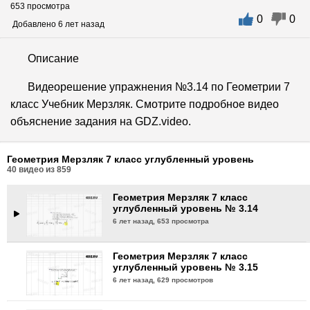
653 просмотра
0
0
Геометрия Мерзляк 7 класс
Добавлено 6 лет назад
углубленный уровень № 3.11
6 лет назад,
567 просмотров
Описание
Геометрия Мерзляк 7 класс
Видеорешение упражнения №3.14 по Геометрии 7
углубленный уровень № 3.12
класс Учебник Мерзляк. Смотрите подробное видео
6 лет назад,
617 просмотра
объяснение задания на GDZ.video.
Геометрия Мерзляк 7 класс
углубленный уровень № 3.13
Геометрия Мерзляк 7 класс углубленный уровень
6 лет назад,
755 просмотров
40
видео из
859
Геометрия Мерзляк 7 класс
углубленный уровень № 3.14
6 лет назад,
653 просмотра
Геометрия Мерзляк 7 класс
углубленный уровень № 3.15
6 лет назад,
629 просмотров