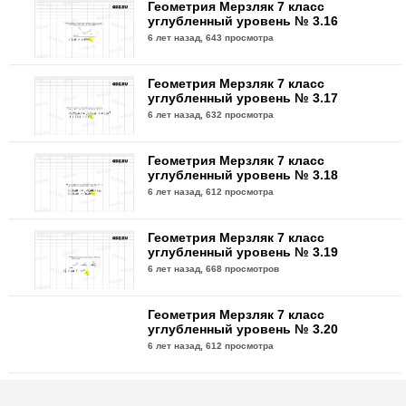
Геометрия Мерзляк 7 класс
углубленный уровень № 3.16
6 лет назад,
643 просмотра
Геометрия Мерзляк 7 класс
углубленный уровень № 3.17
6 лет назад,
632 просмотра
Геометрия Мерзляк 7 класс
углубленный уровень № 3.18
6 лет назад,
612 просмотра
Геометрия Мерзляк 7 класс
углубленный уровень № 3.19
6 лет назад,
668 просмотров
Геометрия Мерзляк 7 класс
углубленный уровень № 3.20
6 лет назад,
612 просмотра
Геометрия Мерзляк 7 класс
углубленный уровень № 3.21