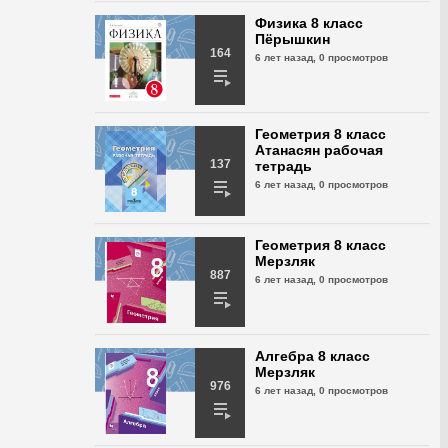
Геометрия 8 класс
Физика 8 класс
Казаков В.В. №170
Пёрышкин
164
6 лет назад,
515 просмотра
6 лет назад,
0 просмотров
Геометрия 8 класс
Казаков В.В. №171
Геометрия 8 класс
6 лет назад,
493 просмотра
Атанасян рабочая
137
тетрадь
6 лет назад,
0 просмотров
Геометрия 8 класс
Казаков В.В. №172
6 лет назад,
599 просмотров
Геометрия 8 класс
Мерзляк
887
Геометрия 8 класс
6 лет назад,
0 просмотров
Казаков В.В. №173
6 лет назад,
621 просмотр
Алгебра 8 класс
Геометрия 8 класс
Мерзляк
Казаков В.В. №174
976
6 лет назад,
0 просмотров
6 лет назад,
635 просмотров
Геометрия 8 класс