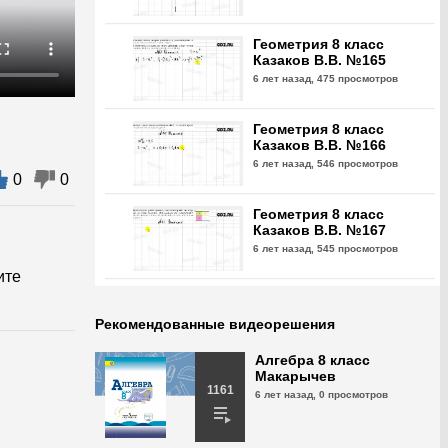
Геометрия 8 класс
Казаков В.В. №165
6 лет назад,
475 просмотров
Геометрия 8 класс
Казаков В.В. №166
6 лет назад,
546 просмотров
0
0
Геометрия 8 класс
Казаков В.В. №167
6 лет назад,
545 просмотров
ите
Геометрия 8 класс
Казаков В.В. №168
Рекомендованные видеорешения
6 лет назад,
538 просмотров
Алгебра 8 класс
Макарычев
Геометрия 8 класс
1161
6 лет назад,
0 просмотров
Казаков В.В. №169
6 лет назад,
494 просмотра