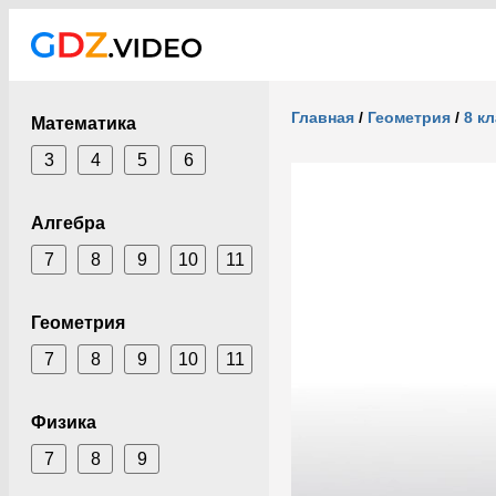
Главная
/
Геометрия
/
8 к
Математика
3
4
5
6
Алгебра
7
8
9
10
11
Геометрия
7
8
9
10
11
Физика
7
8
9