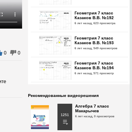
Геометрия 7 класс
Казаков В.В. №192
6 лет назад,
623 просмотра
Геометрия 7 класс
Казаков В.В. №193
6 лет назад,
549 просмотров
0
0
Геометрия 7 класс
Казаков В.В. №194
6 лет назад,
571 просмотр
ите
Геометрия 7 класс
Казаков В.В. №195
Рекомендованные видеорешения
6 лет назад,
515 просмотра
Алгебра 7 класс
Макарычев
Геометрия 7 класс
1251
6 лет назад,
0 просмотров
Казаков В.В. №196
6 лет назад,
748 просмотров