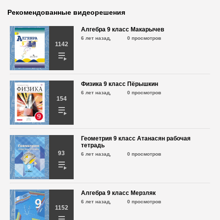
Полонский, Якир №771
Рекомендованные видеорешения
6 лет назад,
614 просмотра
Алгебра 9 класс Макарычев
6 лет назад,
0 просмотров
Геометрия 9 класс Мерзляк,
1142
Полонский, Якир №772
6 лет назад,
519 просмотра
Геометрия 9 класс Мерзляк,
Физика 9 класс Пёрышкин
Полонский, Якир №773
6 лет назад,
0 просмотров
154
6 лет назад,
545 просмотров
Геометрия 9 класс Мерзляк,
Полонский, Якир №774
Геометрия 9 класс Атанасян рабочая
6 лет назад,
577 просмотров
тетрадь
93
6 лет назад,
0 просмотров
Геометрия 9 класс Мерзляк,
Полонский, Якир №775
6 лет назад,
507 просмотров
Алгебра 9 класс Мерзляк
6 лет назад,
0 просмотров
1152
Геометрия 9 класс Мерзляк,
Полонский, Якир №776