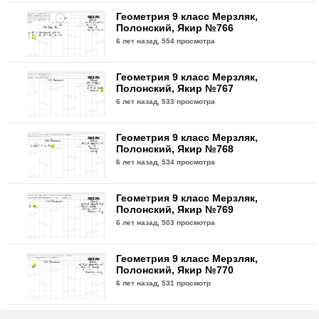
Геометрия 9 класс Мерзляк,
Полонский, Якир №766
6 лет назад,
554 просмотра
Геометрия 9 класс Мерзляк,
Полонский, Якир №767
6 лет назад,
533 просмотра
Геометрия 9 класс Мерзляк,
Полонский, Якир №768
6 лет назад,
534 просмотра
Геометрия 9 класс Мерзляк,
Полонский, Якир №769
6 лет назад,
503 просмотра
Геометрия 9 класс Мерзляк,
Полонский, Якир №770
6 лет назад,
531 просмотр
Геометрия 9 класс Мерзляк,