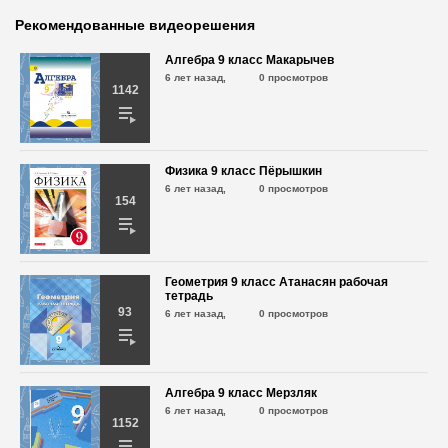
Полонский, Якир №609
Рекомендованные видеорешения
6 лет назад,
587 просмотров
Алгебра 9 класс Макарычев
6 лет назад,
0 просмотров
Геометрия 9 класс Мерзляк,
1142
Полонский, Якир №610
6 лет назад,
555 просмотров
Геометрия 9 класс Мерзляк,
Физика 9 класс Пёрышкин
Полонский, Якир №611
6 лет назад,
0 просмотров
154
6 лет назад,
553 просмотра
Геометрия 9 класс Мерзляк,
Полонский, Якир №612
Геометрия 9 класс Атанасян рабочая
6 лет назад,
577 просмотров
тетрадь
93
6 лет назад,
0 просмотров
Геометрия 9 класс Мерзляк,
Полонский, Якир №613
6 лет назад,
559 просмотров
Алгебра 9 класс Мерзляк
6 лет назад,
0 просмотров
1152
Геометрия 9 класс Мерзляк,
Полонский, Якир №614