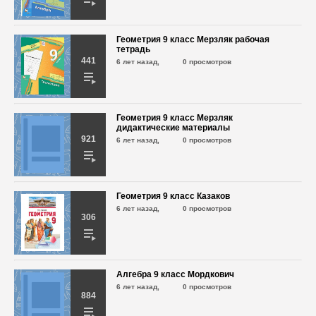
6 лет назад,
519 просмотра
Геометрия 9 класс Мерзляк рабочая
Геометрия 9 класс Мерзляк,
тетрадь
Полонский, Якир №171
441
6 лет назад,
0 просмотров
6 лет назад,
552 просмотра
Геометрия 9 класс Мерзляк,
Полонский, Якир №172
Геометрия 9 класс Мерзляк
дидактические материалы
6 лет назад,
539 просмотров
921
6 лет назад,
0 просмотров
Геометрия 9 класс Мерзляк,
Полонский, Якир №173
6 лет назад,
524 просмотра
Геометрия 9 класс Казаков
6 лет назад,
0 просмотров
306
Геометрия 9 класс Мерзляк,
Полонский, Якир №174
6 лет назад,
595 просмотров
Алгебра 9 класс Мордкович
Геометрия 9 класс Мерзляк,
6 лет назад,
0 просмотров
Полонский, Якир №175
884
6 лет назад,
555 просмотров