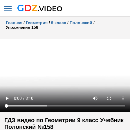
6 лет назад,
637 просмотров
Геометрия 9 класс Мерзляк,
Главная
/
Геометрия
/
9 класс
/
Полонский
/
Полонский, Якир №150
Упражнение 158
6 лет назад,
609 просмотров
Геометрия 9 класс Мерзляк,
Полонский, Якир №151
6 лет назад,
556 просмотров
Геометрия 9 класс Мерзляк,
Полонский, Якир №152
6 лет назад,
529 просмотров
Геометрия 9 класс Мерзляк,
Полонский, Якир №153
6 лет назад,
625 просмотров
Геометрия 9 класс Мерзляк,
ГДЗ видео по Геометрии 9 класс Учебник
Полонский, Якир №154
Полонский №158
6 лет назад,
552 просмотра