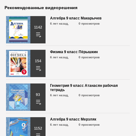
Полонский, Якир №686
Рекомендованные видеорешения
6 лет назад,
598 просмотров
Алгебра 9 класс Макарычев
6 лет назад,
0 просмотров
Геометрия 9 класс Мерзляк,
1142
Полонский, Якир №687
6 лет назад,
519 просмотра
Геометрия 9 класс Мерзляк,
Физика 9 класс Пёрышкин
Полонский, Якир №688
6 лет назад,
0 просмотров
154
6 лет назад,
480 просмотров
Геометрия 9 класс Мерзляк,
Полонский, Якир №689
Геометрия 9 класс Атанасян рабочая
6 лет назад,
568 просмотров
тетрадь
93
6 лет назад,
0 просмотров
Геометрия 9 класс Мерзляк,
Полонский, Якир №690
6 лет назад,
629 просмотров
Алгебра 9 класс Мерзляк
6 лет назад,
0 просмотров
1152
Геометрия 9 класс Мерзляк,
Полонский, Якир №691