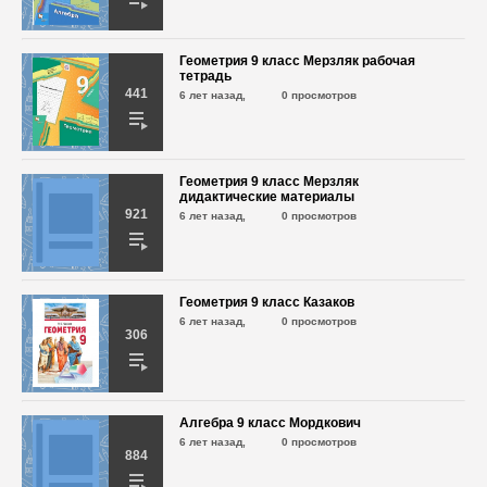
6 лет назад,
509 просмотров
Геометрия 9 класс Мерзляк рабочая
Геометрия 9 класс Мерзляк,
тетрадь
Полонский, Якир №692
441
6 лет назад,
0 просмотров
6 лет назад,
540 просмотров
Геометрия 9 класс Мерзляк,
Полонский, Якир №693
Геометрия 9 класс Мерзляк
дидактические материалы
6 лет назад,
598 просмотров
921
6 лет назад,
0 просмотров
Геометрия 9 класс Мерзляк,
Полонский, Якир №694
6 лет назад,
577 просмотров
Геометрия 9 класс Казаков
6 лет назад,
0 просмотров
306
Геометрия 9 класс Мерзляк,
Полонский, Якир №695
6 лет назад,
600 просмотров
Алгебра 9 класс Мордкович
Геометрия 9 класс Мерзляк,
6 лет назад,
0 просмотров
Полонский, Якир №696
884
6 лет назад,
525 просмотров