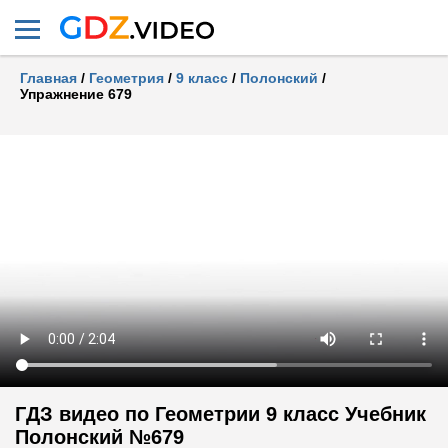
6 лет назад,
527 просмотров
Геометрия 9 класс Мерзляк,
Главная
/
Геометрия
/
9 класс
/
Полонский
/
Полонский, Якир №671
Упражнение 679
6 лет назад,
510 просмотров
Геометрия 9 класс Мерзляк,
Полонский, Якир №672
6 лет назад,
539 просмотров
Геометрия 9 класс Мерзляк,
Полонский, Якир №673
6 лет назад,
554 просмотра
Геометрия 9 класс Мерзляк,
Полонский, Якир №674
6 лет назад,
488 просмотров
Геометрия 9 класс Мерзляк,
ГДЗ видео по Геометрии 9 класс Учебник
Полонский, Якир №675
Полонский №679
6 лет назад,
538 просмотров