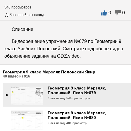
546 просмотров
0
0
Геометрия 9 класс Мерзляк,
Добавлено 6 лет назад
Полонский, Якир №676
6 лет назад,
538 просмотров
Описание
Геометрия 9 класс Мерзляк,
Видеорешение упражнения №679 по Геометрии 9
Полонский, Якир №677
класс Учебник Полонский. Смотрите подробное видео
6 лет назад,
529 просмотров
объяснение задания на GDZ.video.
Геометрия 9 класс Мерзляк,
Полонский, Якир №678
Геометрия 9 класс Мерзляк Полонский Якир
6 лет назад,
508 просмотров
40
видео из
916
Геометрия 9 класс Мерзляк,
Полонский, Якир №679
6 лет назад,
546 просмотров
Геометрия 9 класс Мерзляк,
Полонский, Якир №680
6 лет назад,
481 просмотр