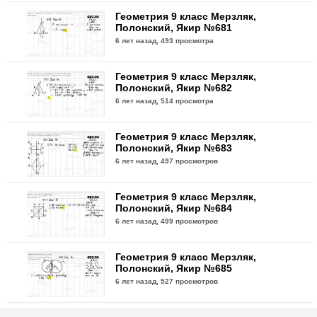
Геометрия 9 класс Мерзляк,
Полонский, Якир №681
6 лет назад,
493 просмотра
Геометрия 9 класс Мерзляк,
Полонский, Якир №682
6 лет назад,
514 просмотра
Геометрия 9 класс Мерзляк,
Полонский, Якир №683
6 лет назад,
497 просмотров
Геометрия 9 класс Мерзляк,
Полонский, Якир №684
6 лет назад,
499 просмотров
Геометрия 9 класс Мерзляк,
Полонский, Якир №685
6 лет назад,
527 просмотров
Геометрия 9 класс Мерзляк,