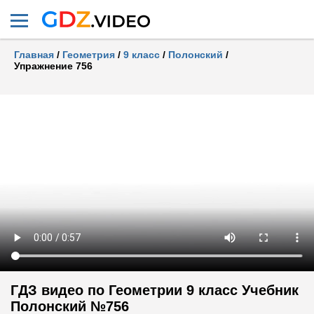
6 лет назад,
516 просмотра
Геометрия 9 класс Мерзляк,
Главная
/
Геометрия
/
9 класс
/
Полонский
/
Полонский, Якир №748
Упражнение 756
6 лет назад,
566 просмотров
Геометрия 9 класс Мерзляк,
Полонский, Якир №749
6 лет назад,
567 просмотров
Геометрия 9 класс Мерзляк,
Полонский, Якир №750
6 лет назад,
527 просмотров
Геометрия 9 класс Мерзляк,
Полонский, Якир №751
6 лет назад,
532 просмотра
Геометрия 9 класс Мерзляк,
ГДЗ видео по Геометрии 9 класс Учебник
Полонский, Якир №752
Полонский №756
6 лет назад,
581 просмотр