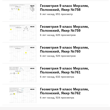
Геометрия 9 класс Мерзляк,
Полонский, Якир №758
6 лет назад,
651 просмотр
Геометрия 9 класс Мерзляк,
Полонский, Якир №759
6 лет назад,
620 просмотров
Геометрия 9 класс Мерзляк,
Полонский, Якир №760
6 лет назад,
520 просмотров
Геометрия 9 класс Мерзляк,
Полонский, Якир №761
6 лет назад,
632 просмотра
Геометрия 9 класс Мерзляк,
Полонский, Якир №762
6 лет назад,
524 просмотра
Геометрия 9 класс Мерзляк,