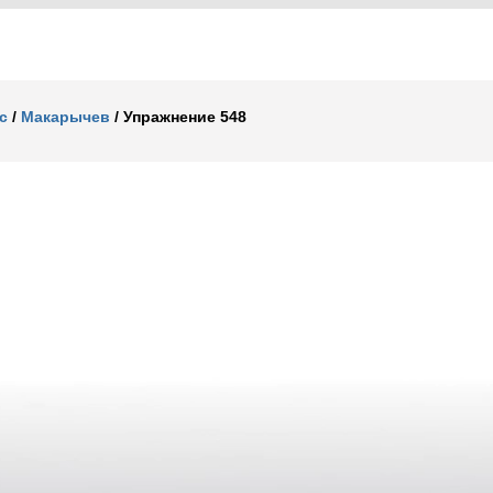
с
/
Макарычев
/
Упражнение 548