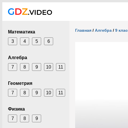
Главная
/
Алгебра
/
9 клас
Математика
3
4
5
6
Алгебра
7
8
9
10
11
Геометрия
7
8
9
10
11
Физика
7
8
9