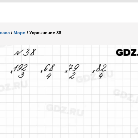
класс
/
Моро
/
Упражнение 38