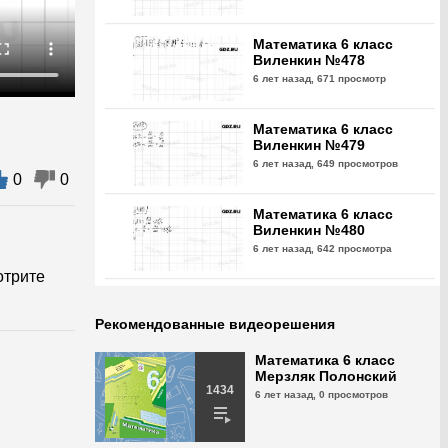
Математика 6 класс
Виленкин №478
6 лет назад,
671 просмотр
Математика 6 класс
Виленкин №479
6 лет назад,
649 просмотров
0
0
Математика 6 класс
Виленкин №480
6 лет назад,
642 просмотра
отрите
Математика 6 класс
Виленкин №481
Рекомендованные видеорешения
6 лет назад,
630 просмотров
Математика 6 класс
Мерзляк Полонский
Математика 6 класс
1434
6 лет назад,
0 просмотров
Виленкин №482
6 лет назад,
612 просмотра