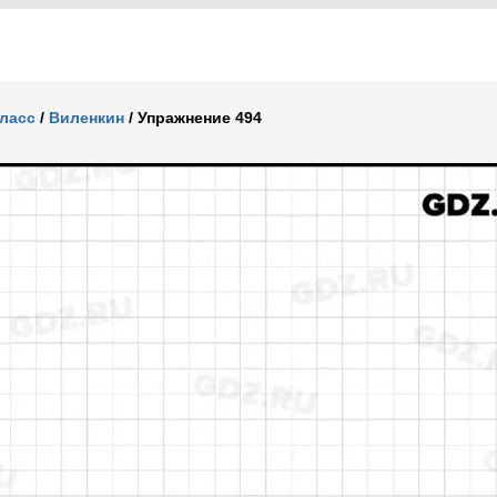
класс
/
Виленкин
/
Упражнение 494