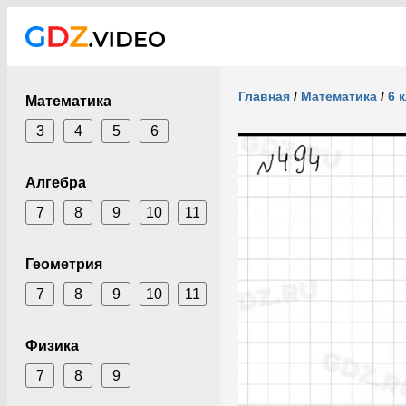
Главная
/
Математика
/
6 
Математика
3
4
5
6
Алгебра
7
8
9
10
11
Геометрия
7
8
9
10
11
Физика
7
8
9