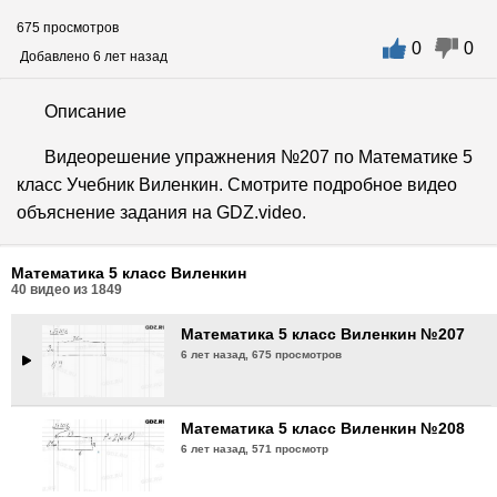
675 просмотров
0
0
Математика 5 класс Виленкин №204
Добавлено 6 лет назад
6 лет назад,
614 просмотра
Описание
Математика 5 класс Виленкин №205
Видеорешение упражнения №207 по Математике 5
6 лет назад,
601 просмотр
класс Учебник Виленкин. Смотрите подробное видео
объяснение задания на GDZ.video.
Математика 5 класс Виленкин №206
6 лет назад,
656 просмотров
Математика 5 класс Виленкин
40
видео из
1849
Математика 5 класс Виленкин №207
6 лет назад,
675 просмотров
Математика 5 класс Виленкин №208
6 лет назад,
571 просмотр