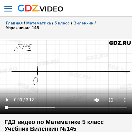
6 лет назад,
644 просмотра
Математика 5 класс Виленкин №137
Главная
/
Математика
/
5 класс
/
Виленкин
/
6 лет назад,
692 просмотра
Упражнение 145
Математика 5 класс Виленкин №138
6 лет назад,
735 просмотров
Математика 5 класс Виленкин №139
6 лет назад,
608 просмотров
Математика 5 класс Виленкин №140
6 лет назад,
839 просмотров
Математика 5 класс Виленкин №141
ГДЗ видео по Математике 5 класс
6 лет назад,
698 просмотров
Учебник Виленкин №145