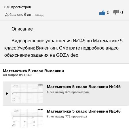
678 просмотров
0
0
Математика 5 класс Виленкин №142
Добавлено 6 лет назад
6 лет назад,
607 просмотров
Описание
Математика 5 класс Виленкин №143
Видеорешение упражнения №145 по Математике 5
6 лет назад,
726 просмотров
класс Учебник Виленкин. Смотрите подробное видео
объяснение задания на GDZ.video.
Математика 5 класс Виленкин №144
6 лет назад,
629 просмотров
Математика 5 класс Виленкин
40
видео из
1849
Математика 5 класс Виленкин №145
6 лет назад,
678 просмотров
Математика 5 класс Виленкин №146
6 лет назад,
772 просмотра